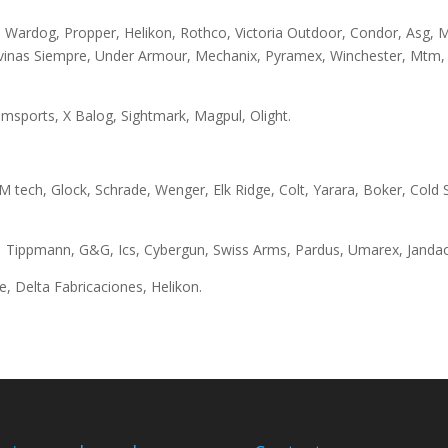
, Wardog, Propper, Helikon, Rothco, Victoria Outdoor, Condor, Asg, 
inas Siempre, Under Armour, Mechanix, Pyramex, Winchester, Mtm, L
Aimsports, X Balog, Sightmark, Magpul, Olight.
 tech, Glock, Schrade, Wenger, Elk Ridge, Colt, Yarara, Boker, Cold S
:
Tippmann, G&G, Ics, Cybergun, Swiss Arms, Pardus, Umarex, Janda
 Delta Fabricaciones, Helikon.