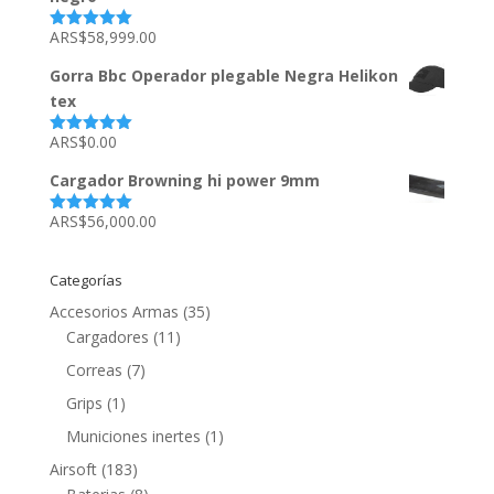
ARS$
58,999.00
Valorado
con
5.00
de
5
Gorra Bbc Operador plegable Negra Helikon
tex
ARS$
0.00
Valorado
con
5.00
de
5
Cargador Browning hi power 9mm
ARS$
56,000.00
Valorado
con
5.00
de
5
Categorías
Accesorios Armas
(35)
Cargadores
(11)
Correas
(7)
Grips
(1)
Municiones inertes
(1)
Airsoft
(183)