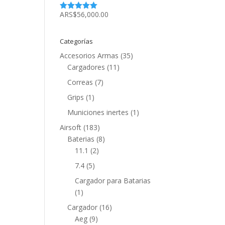
ARS$
56,000.00
Valorado
con
5.00
de
5
Categorías
Accesorios Armas
(35)
Cargadores
(11)
Correas
(7)
Grips
(1)
Municiones inertes
(1)
Airsoft
(183)
Baterias
(8)
11.1
(2)
7.4
(5)
Cargador para Batarias
(1)
Cargador
(16)
Aeg
(9)