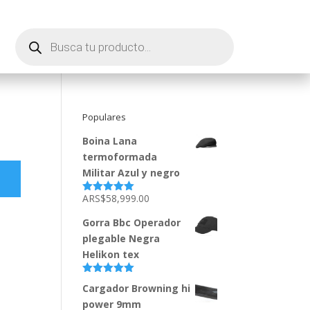
Búsqueda
de
productos
Populares
Boina Lana
termoformada
Militar Azul y negro
ARS$
58,999.00
Valorado
con
5.00
de
5
Gorra Bbc Operador
plegable Negra
Helikon tex
Valorado
Cargador Browning hi
con
5.00
de
5
power 9mm