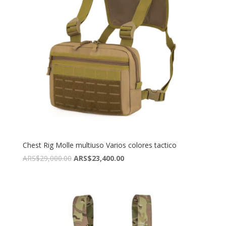
Chest Rig Molle multiuso Varios colores tactico
El
El
ARS$
29,000.00
ARS$
23,400.00
precio
precio
original
actual
era:
es:
ARS$29,000.00.
ARS$23,400.00.