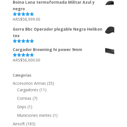
Boina Lana termoformada Militar Azul y
negro
ARS$
58,999.00
Valorado
con
5.00
de
5
Gorra Bbc Operador plegable Negra Helikon
tex
Valorado
Cargador Browning hi power 9mm
con
5.00
de
5
ARS$
56,000.00
Valorado
con
5.00
de
5
Categorías
Accesorios Armas
(35)
Cargadores
(11)
Correas
(7)
Grips
(1)
Municiones inertes
(1)
Airsoft
(183)