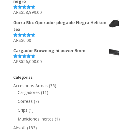
negro
ARS$
58,999.00
Valorado
con
5.00
de
5
Gorra Bbc Operador plegable Negra Helikon
tex
ARS$
0.00
Valorado
con
5.00
de
5
Cargador Browning hi power 9mm
ARS$
56,000.00
Valorado
con
5.00
de
5
Categorías
Accesorios Armas
(35)
Cargadores
(11)
Correas
(7)
Grips
(1)
Municiones inertes
(1)
Airsoft
(183)