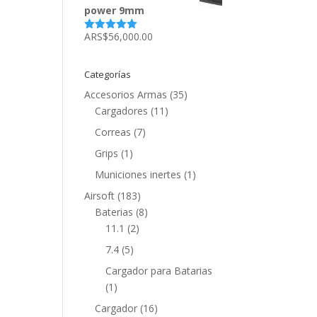
power 9mm
ARS$
56,000.00
Valorado
con
5.00
de
5
Categorías
Accesorios Armas
(35)
Cargadores
(11)
Correas
(7)
Grips
(1)
Municiones inertes
(1)
Airsoft
(183)
Baterias
(8)
11.1
(2)
7.4
(5)
Cargador para Batarias
(1)
Cargador
(16)