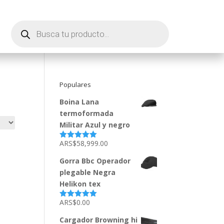
Búsqueda
de
productos
Populares
Boina Lana
termoformada
Militar Azul y negro
ARS$
58,999.00
Valorado
con
5.00
de
5
Gorra Bbc Operador
plegable Negra
Helikon tex
ARS$
0.00
Valorado
con
5.00
de
5
Cargador Browning hi