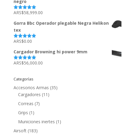
negro
ARS$
58,999.00
Valorado
con
5.00
de
5
Gorra Bbc Operador plegable Negra Helikon
tex
ARS$
0.00
Valorado
con
5.00
de
5
Cargador Browning hi power 9mm
ARS$
56,000.00
Valorado
con
5.00
de
5
Categorías
Accesorios Armas
(35)
Cargadores
(11)
Correas
(7)
Grips
(1)
Municiones inertes
(1)
Airsoft
(183)