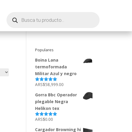
Búsqueda
de
productos
Populares
Boina Lana
termoformada
Militar Azul y negro
ARS$
58,999.00
Valorado
con
5.00
de
5
Gorra Bbc Operador
plegable Negra
Helikon tex
ARS$
0.00
Valorado
con
5.00
de
5
Cargador Browning hi