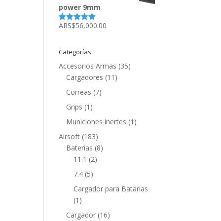
power 9mm
ARS$
56,000.00
Valorado
con
5.00
de
5
Categorías
Accesorios Armas
(35)
Cargadores
(11)
Correas
(7)
Grips
(1)
Municiones inertes
(1)
Airsoft
(183)
Baterias
(8)
11.1
(2)
7.4
(5)
Cargador para Batarias
(1)
Cargador
(16)