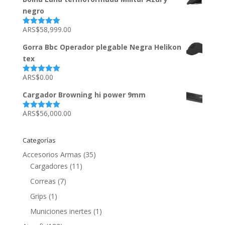
negro
ARS$
58,999.00
Valorado
con
5.00
de
5
Gorra Bbc Operador plegable Negra Helikon
tex
ARS$
0.00
Valorado
con
5.00
de
5
Cargador Browning hi power 9mm
ARS$
56,000.00
Valorado
con
5.00
de
5
Categorías
Accesorios Armas
(35)
Cargadores
(11)
Correas
(7)
Grips
(1)
Municiones inertes
(1)