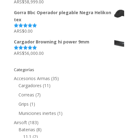
ARS$
58,999.00
Valorado
con
5.00
de
5
Gorra Bbc Operador plegable Negra Helikon
tex
ARS$
0.00
Valorado
con
5.00
de
5
Cargador Browning hi power 9mm
ARS$
56,000.00
Valorado
con
5.00
de
5
Categorías
Accesorios Armas
(35)
Cargadores
(11)
Correas
(7)
Grips
(1)
Municiones inertes
(1)
Airsoft
(183)
Baterias
(8)
11.1
(2)