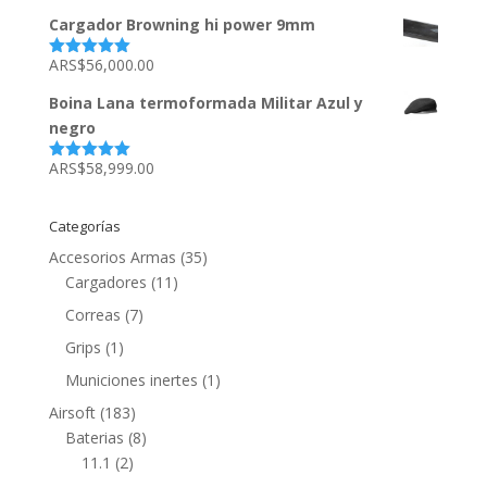
con
5.00
de
5
Cargador Browning hi power 9mm
ARS$
56,000.00
Valorado
con
5.00
de
5
Boina Lana termoformada Militar Azul y
negro
ARS$
58,999.00
Valorado
con
5.00
de
5
Categorías
Accesorios Armas
(35)
Cargadores
(11)
Correas
(7)
Grips
(1)
Municiones inertes
(1)
Airsoft
(183)
Baterias
(8)
11.1
(2)