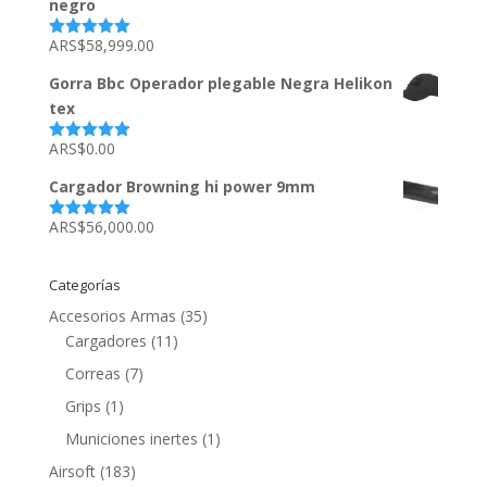
negro
ARS$
58,999.00
Valorado
con
5.00
de
5
Gorra Bbc Operador plegable Negra Helikon
tex
ARS$
0.00
Valorado
con
5.00
de
5
Cargador Browning hi power 9mm
ARS$
56,000.00
Valorado
con
5.00
de
5
Categorías
Accesorios Armas
(35)
Cargadores
(11)
Correas
(7)
Grips
(1)
Municiones inertes
(1)
Airsoft
(183)