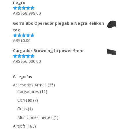
negro
ARS$
58,999.00
Valorado
con
5.00
de
5
Gorra Bbc Operador plegable Negra Helikon
tex
ARS$
0.00
Valorado
con
5.00
de
5
Cargador Browning hi power 9mm
ARS$
56,000.00
Valorado
con
5.00
de
5
Categorías
Accesorios Armas
(35)
Cargadores
(11)
Correas
(7)
Grips
(1)
Municiones inertes
(1)
Airsoft
(183)