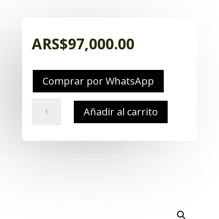
ARS$
97,000.00
Comprar por WhatsApp
Borcego
Añadir al carrito
Tactico
Caña
Alta
Modelo
Zephyr
Negro
/
Coyote
cantidad