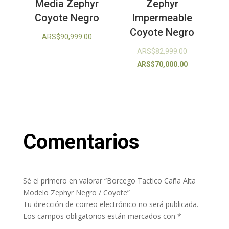
Media Zephyr
Zephyr
Coyote Negro
Impermeable
Coyote Negro
ARS$
90,999.00
El
ARS$
82,999.00
precio
El
ARS$
70,000.00
original
precio
era:
actual
ARS$82,999.
es:
ARS$70,000.
Comentarios
Sé el primero en valorar “Borcego Tactico Caña Alta
Modelo Zephyr Negro / Coyote”
Tu dirección de correo electrónico no será publicada.
Los campos obligatorios están marcados con
*