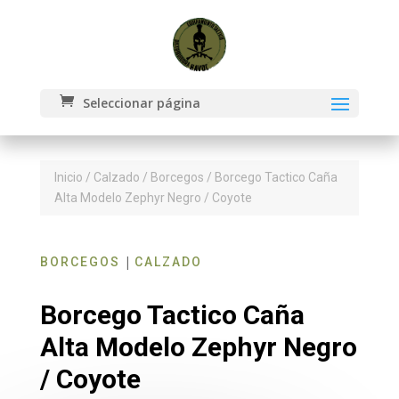
Seleccionar página
Inicio
/
Calzado
/
Borcegos
/ Borcego Tactico Caña
Alta Modelo Zephyr Negro / Coyote
|
BORCEGOS
CALZADO
Borcego Tactico Caña
Alta Modelo Zephyr Negro
/ Coyote