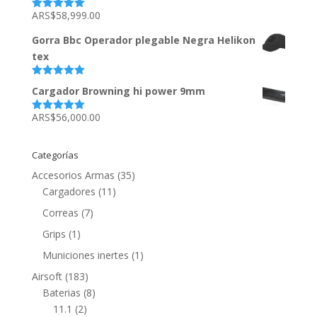
ARS$
58,999.00
Valorado
con
5.00
de
5
Gorra Bbc Operador plegable Negra Helikon
tex
Valorado
Cargador Browning hi power 9mm
con
5.00
de
5
ARS$
56,000.00
Valorado
con
5.00
de
5
Categorías
Accesorios Armas
(35)
Cargadores
(11)
Correas
(7)
Grips
(1)
Municiones inertes
(1)
Airsoft
(183)
Baterias
(8)
11.1
(2)