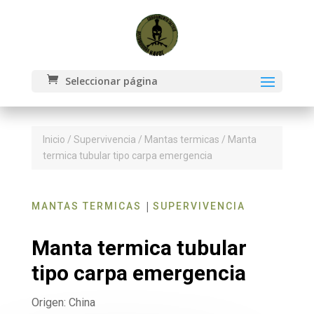
Seleccionar página
Inicio
/
Supervivencia
/
Mantas termicas
/ Manta
termica tubular tipo carpa emergencia
|
MANTAS TERMICAS
SUPERVIVENCIA
Manta termica tubular
tipo carpa emergencia
Origen: China