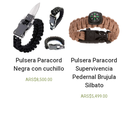
era:
actual
ARS$68,999.00.
es:
ARS$59,999.00.
Pulsera Paracord
Pulsera Paracord
Negra con cuchillo
Supervivencia
Pedernal Brujula
ARS$
8,500.00
Silbato
ARS$
5,499.00