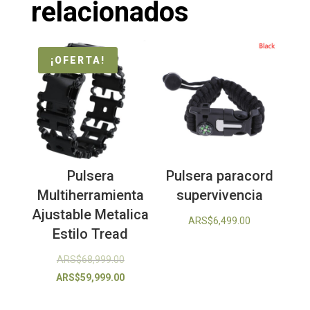
relacionados
¡OFERTA!
Pulsera
Pulsera paracord
Multiherramienta
supervivencia
Ajustable Metalica
ARS$
6,499.00
Estilo Tread
El
ARS$
68,999.00
precio
El
ARS$
59,999.00
original
precio