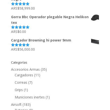
ARS$
58,999.00
Valorado
con
5.00
de
5
Gorra Bbc Operador plegable Negra Helikon
tex
ARS$
0.00
Valorado
con
5.00
de
5
Cargador Browning hi power 9mm
ARS$
56,000.00
Valorado
con
5.00
de
5
Categorías
Accesorios Armas
(35)
Cargadores
(11)
Correas
(7)
Grips
(1)
Municiones inertes
(1)
Airsoft
(183)