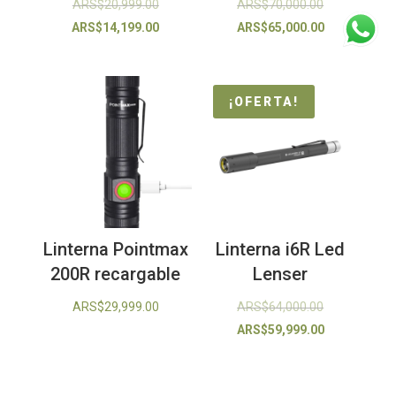
El
El
ARS$
20,999.00
ARS$
70,000.00
precio
El
precio
El
ARS$
14,199.00
ARS$
65,000.00
original
precio
original
precio
era:
actual
era:
actual
ARS$20,999.00.
es:
ARS$70,000.
es:
¡OFERTA!
ARS$14,199.00.
ARS$65,000.
Linterna Pointmax
Linterna i6R Led
200R recargable
Lenser
El
ARS$
29,999.00
ARS$
64,000.00
precio
El
ARS$
59,999.00
original
precio
era:
actual