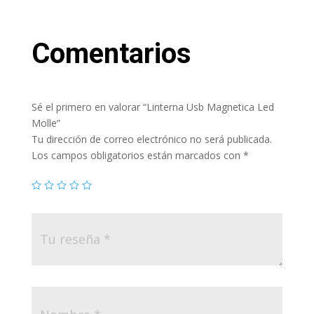
ARS$64,000.
es:
ARS$59,999.
Comentarios
Sé el primero en valorar “Linterna Usb Magnetica Led
Molle”
Tu dirección de correo electrónico no será publicada.
Los campos obligatorios están marcados con
*