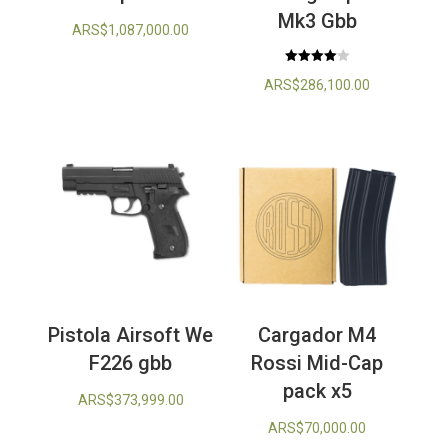
Mk3 Gbb
ARS$
1,087,000.00
Valorado
ARS$
286,100.00
con
4.00
de 5
Pistola Airsoft We
Cargador M4
F226 gbb
Rossi Mid-Cap
pack x5
ARS$
373,999.00
ARS$
70,000.00