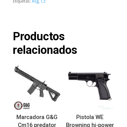
Etiquetas:
Asg
,
Cz
Productos
relacionados
Marcadora G&G
Pistola WE
Cm16 predator
Browning hi-power