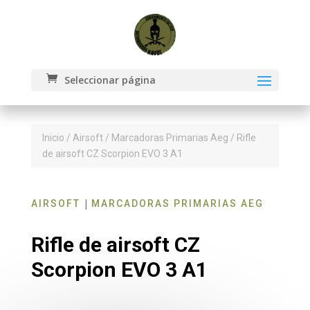
Seleccionar página
Inicio
/
Airsoft
/
Marcadoras Primarias Aeg
/ Rifle
de airsoft CZ Scorpion EVO 3 A1
|
AIRSOFT
MARCADORAS PRIMARIAS AEG
Rifle de airsoft CZ
Scorpion EVO 3 A1