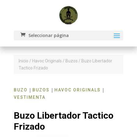
Seleccionar página
Inicio
/
Havoc Originals
/
Buzos
/ Buzo Libertador
Tactico Frizado
|
|
|
BUZO
BUZOS
HAVOC ORIGINALS
VESTIMENTA
Buzo Libertador Tactico
Frizado