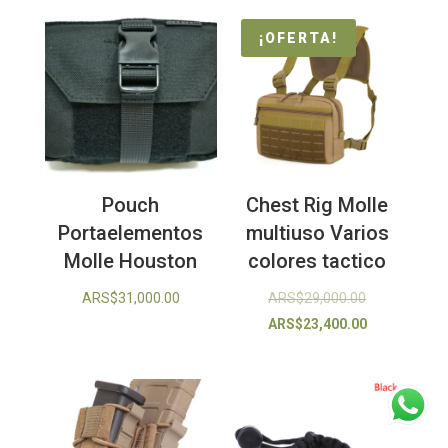
¡OFERTA!
Pouch
Chest Rig Molle
Portaelementos
multiuso Varios
Molle Houston
colores tactico
El
ARS$
31,000.00
ARS$
29,000.00
precio
El
ARS$
23,400.00
original
precio
era:
actual
ARS$29,000.
es:
ARS$23,400.