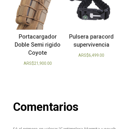
Portacargador
Pulsera paracord
Doble Semi rigido
supervivencia
Coyote
ARS$
6,499.00
ARS$
21,900.00
Comentarios
Sé el primero en valorar “Cantimplora Marmita y pouch