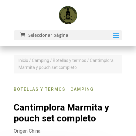
Seleccionar página
Inicio
/
Camping
/
Botellas y termos
/ Cantimplora
Marmita y pouch set completo
|
BOTELLAS Y TERMOS
CAMPING
Cantimplora Marmita y
pouch set completo
Origen China