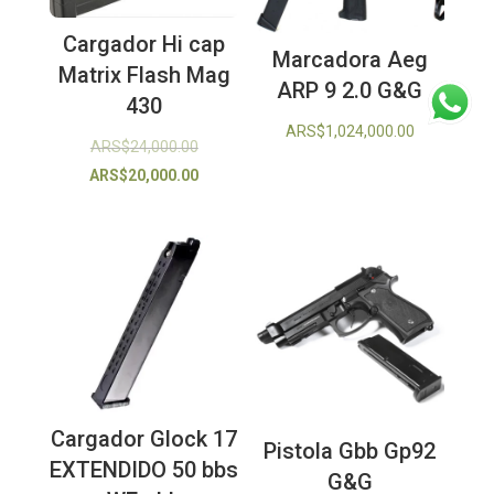
Cargador Hi cap
Marcadora Aeg
Matrix Flash Mag
ARP 9 2.0 G&G
430
ARS$
1,024,000.00
El
ARS$
24,000.00
precio
El
ARS$
20,000.00
original
precio
era:
actual
ARS$24,000.00.
es:
ARS$20,000.00.
Cargador Glock 17
Pistola Gbb Gp92
EXTENDIDO 50 bbs
G&G