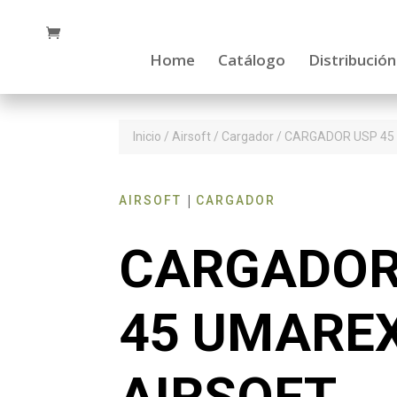
Home
Catálogo
Distribución
Inicio
/
Airsoft
/
Cargador
/ CARGADOR USP 45
|
AIRSOFT
CARGADOR
CARGADOR
45 UMARE
AIRSOFT