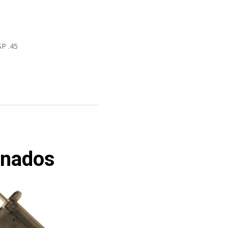
P .45
onados