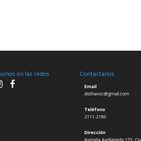
uinos en las redes
Contactanos
Email
disthavoc@gmail.com
Teléfono
2111-2180
Dirección
Avenida Avellaneda 155, Ci