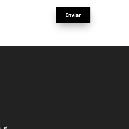
Enviar
udad