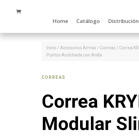
Home
Catálogo
Distribución
Inicio
/
Accesorios Armas
/
Correas
/ Correa KR
Puntos Acolchada con Anilla
CORREAS
Correa KR
Modular Sli