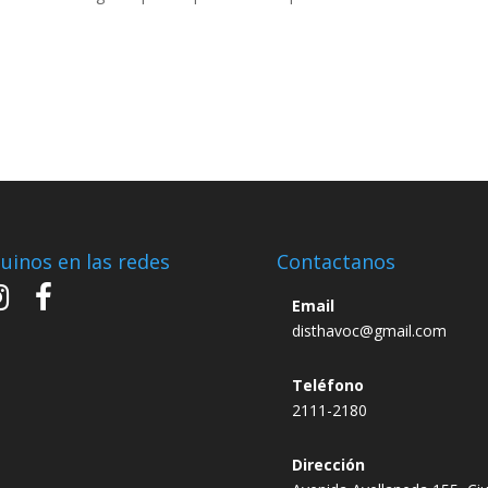
uinos en las redes
Contactanos
Email
disthavoc@gmail.com
Teléfono
2111-2180
Dirección