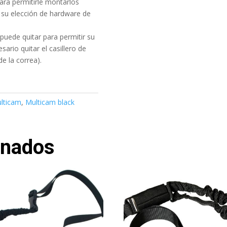
ra permitirle montarlos
 su elección de hardware de
puede quitar para permitir su
ario quitar el casillero de
de la correa).
lticam
,
Multicam black
onados