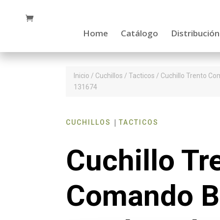
Home
Catálogo
Distribución
Inicio
/
Cuchillos
/
Tacticos
/ Cuchillo Trento C
131674
|
CUCHILLOS
TACTICOS
Cuchillo Tr
Comando B