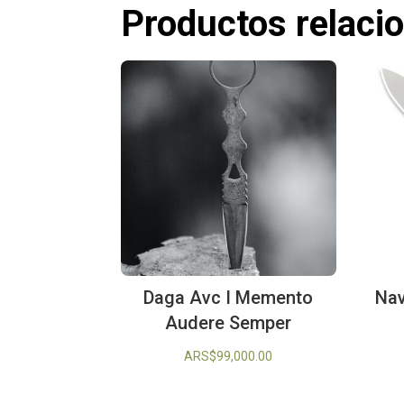
Productos relaci
Daga Avc I Memento
Nav
Audere Semper
ARS$
99,000.00