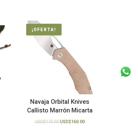
¡OFERTA!
o
Navaja Orbital Knives
Callisto Marrón Micarta
El
El
USD$
170.00
USD$
160.00
precio
precio
original
actual