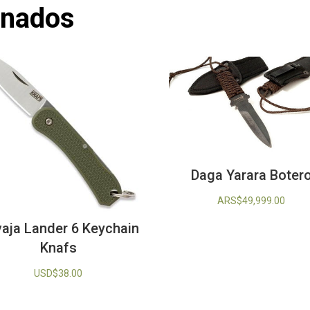
onados
Daga Yarara Boter
ARS$
49,999.00
aja Lander 6 Keychain
Knafs
USD$
38.00