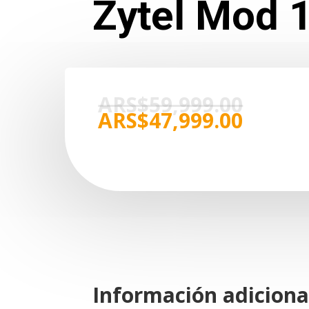
Zytel Mod 
El
ARS$
59,999.00
precio
El
ARS$
47,999.00
origin
precio
era:
actual
ARS$59
es:
ARS$47
Información adiciona