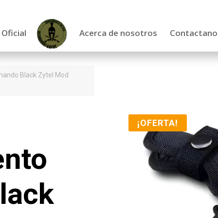
 Oficial
Acerca de nosotros
Contactano
omando Black Zytel Mod
¡OFERTA!
ento
lack