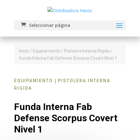
Seleccionar página
Inicio
/
Equipamiento
/
Pistolera Interna Rigida
/
Funda Interna Fab Defense Scorpus Covert Nivel 1
|
EQUIPAMIENTO
PISTOLERA INTERNA
RIGIDA
Funda Interna Fab
Defense Scorpus Covert
Nivel 1