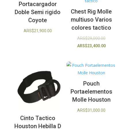
Portacargador
Chest Rig Molle
Doble Semi rigido
multiuso Varios
Coyote
colores tactico
ARS$
21,900.00
El
ARS$
29,000.00
precio
El
ARS$
23,400.00
original
precio
era:
actual
ARS$29,000.
es:
ARS$23,400.
Pouch
Portaelementos
Molle Houston
ARS$
31,000.00
Cinto Tactico
Houston Hebilla D