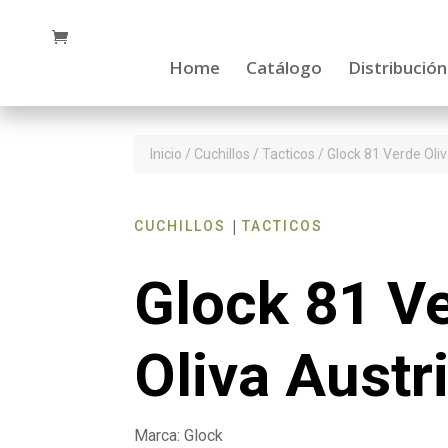
Home
Catálogo
Distribución
Inicio
/
Cuchillos
/
Tacticos
/ Glock 81 Verde Oliv
|
CUCHILLOS
TACTICOS
Glock 81 V
Oliva Austr
Marca: Glock