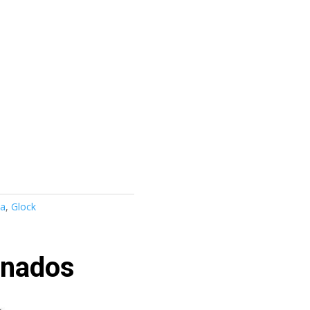
ia
,
Glock
onados