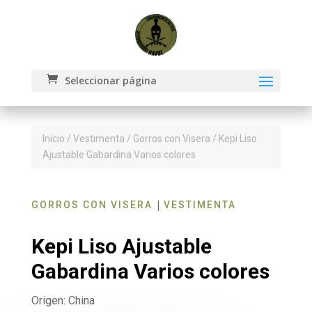
Seleccionar página
Inicio
/
Vestimenta
/
Gorros con Visera
/ Kepi Liso
Ajustable Gabardina Varios colores
|
GORROS CON VISERA
VESTIMENTA
Kepi Liso Ajustable
Gabardina Varios colores
Origen: China