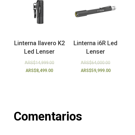
Linterna llavero K2
Linterna i6R Led
Led Lenser
Lenser
El
El
ARS$
14,999.00
ARS$
64,000.00
El
precio
precio
El
ARS$
8,499.00
ARS$
59,999.00
precio
original
original
precio
actual
era:
era:
actual
es:
ARS$14,999.00.
ARS$64,000.
es:
ARS$8,499.00.
ARS$59,999.
Comentarios