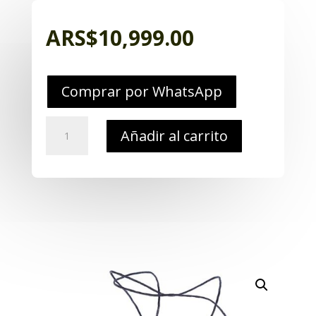
ARS$
10,999.00
Comprar por WhatsApp
Luz
Añadir al carrito
de
Emergencia
Baliza
con
Velcro
color
Rojo
cantidad