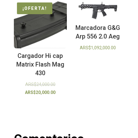
¡OFERTA!
Marcadora G&G
Arp 556 2.0 Aeg
ARS$
1,092,000.00
Cargador Hi cap
Matrix Flash Mag
430
El
ARS$
24,000.00
precio
El
ARS$
20,000.00
original
precio
era:
actual
ARS$24,000.00.
es:
ARS$20,000.00.