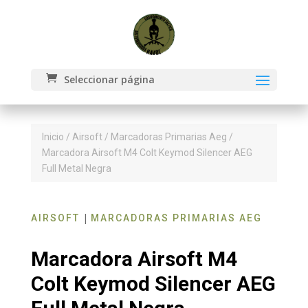
Seleccionar página
Inicio
/
Airsoft
/
Marcadoras Primarias Aeg
/
Marcadora Airsoft M4 Colt Keymod Silencer AEG
Full Metal Negra
|
AIRSOFT
MARCADORAS PRIMARIAS AEG
Marcadora Airsoft M4
Colt Keymod Silencer AEG