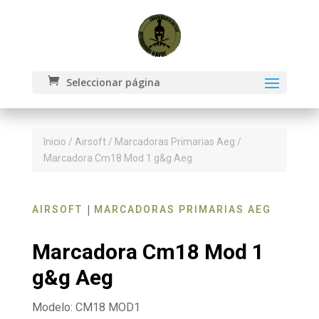
Seleccionar página
Inicio
/
Airsoft
/
Marcadoras Primarias Aeg
/
Marcadora Cm18 Mod 1 g&g Aeg
|
AIRSOFT
MARCADORAS PRIMARIAS AEG
Marcadora Cm18 Mod 1
g&g Aeg
Modelo: CM18 MOD1