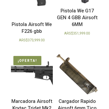
Pistola We G17
GEN 4 GBB Airsoft
6MM
Pistola Airsoft We
F226 gbb
ARS$
351,999.00
ARS$
373,999.00
¡OFERTA!
Marcadora Airsoft
Cargador Rapido
Krytac Tridet Mk2
Airsoft 6mm Tico