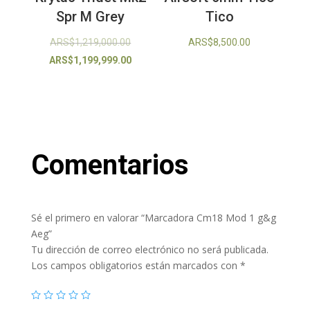
Spr M Grey
Tico
El
ARS$
1,219,000.00
ARS$
8,500.00
precio
El
ARS$
1,199,999.00
original
precio
era:
actual
ARS$1,219,000.00.
es:
ARS$1,199,999.00.
Comentarios
Sé el primero en valorar “Marcadora Cm18 Mod 1 g&g
Aeg”
Tu dirección de correo electrónico no será publicada.
Los campos obligatorios están marcados con
*