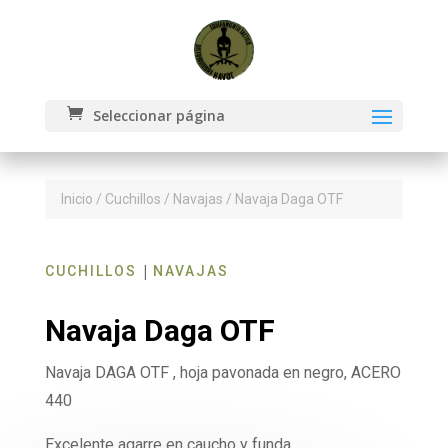
Seleccionar página
Inicio
/
Cuchillos
/
Navajas
/ Navaja Daga OTF
|
CUCHILLOS
NAVAJAS
Navaja Daga OTF
Navaja DAGA OTF , hoja pavonada en negro, ACERO
440
Excelente agarre en caucho y funda.