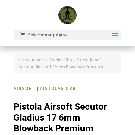
Seleccionar página
Inicio
/
Airsoft
/
Pistolas Gbb
/ Pistola Airsoft
Secutor Gladius 17 6mm Blowback Premium
|
AIRSOFT
PISTOLAS GBB
Pistola Airsoft Secutor
Gladius 17 6mm
Blowback Premium