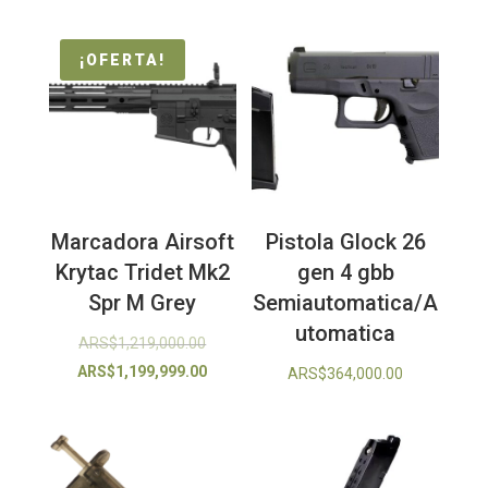
¡OFERTA!
Marcadora Airsoft
Pistola Glock 26
Krytac Tridet Mk2
gen 4 gbb
Spr M Grey
Semiautomatica/A
utomatica
El
ARS$
1,219,000.00
precio
El
ARS$
1,199,999.00
ARS$
364,000.00
original
precio
era:
actual
ARS$1,219,000.00.
es:
ARS$1,199,999.00.