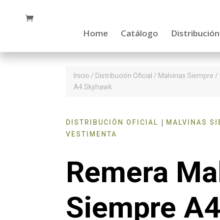
Home
Catálogo
Distribución
Inicio
/
Distribución Oficial
/
Malvinas Siempre
/
A4 Skyhawk
|
DISTRIBUCIÓN OFICIAL
MALVINAS S
VESTIMENTA
Remera Mal
Siempre A