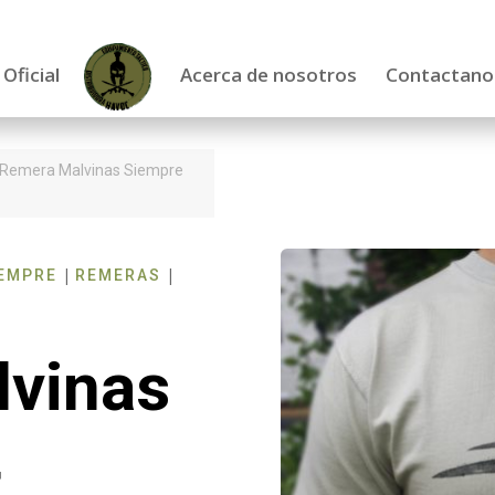
 Oficial
Acerca de nosotros
Contactano
 Remera Malvinas Siempre
|
|
IEMPRE
REMERAS
vinas
4