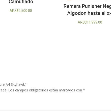
Camuflado
Remera Punisher Ne
ARS$
9,500.00
Algodon hasta el xx
ARS$
11,999.00
mpre A4 Skyhawk”
cada.
Los campos obligatorios están marcados con
*