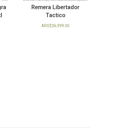
gra
Remera Libertador
l
Tactico
ARS$
36,999.00