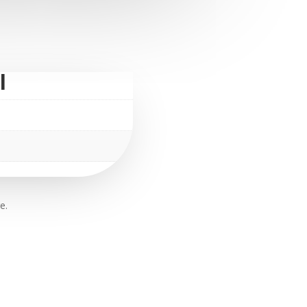
cantidad
l
e.