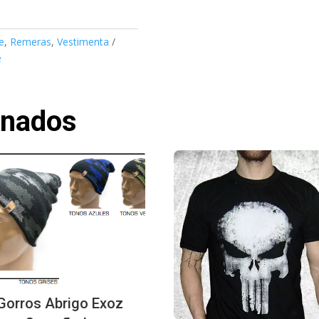
e
,
Remeras
,
Vestimenta
e
onados
Gorros Abrigo Exoz