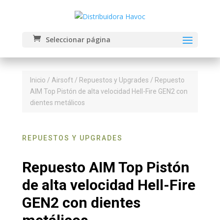
Seleccionar página
Inicio
/
Airsoft
/
Repuestos y Upgrades
/ Repuesto
AIM Top Pistón de alta velocidad Hell-Fire GEN2 con
dientes metálicos
REPUESTOS Y UPGRADES
Repuesto AIM Top Pistón
de alta velocidad Hell-Fire
GEN2 con dientes