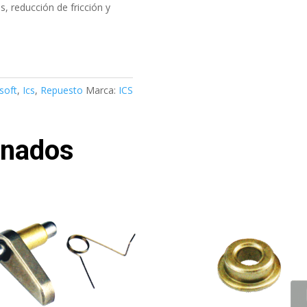
, reducción de fricción y
rsoft
,
Ics
,
Repuesto
Marca:
ICS
onados