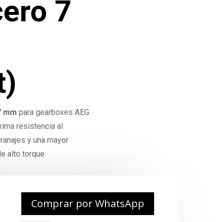
cero 7
t)
 7 mm
para gearboxes AEG.
ima resistencia al
granajes y una mayor
e alto torque.
Comprar por WhatsApp