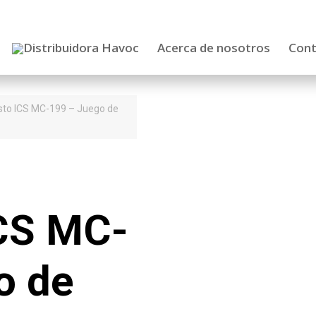
Acerca de nosotros
Cont
sto ICS MC-199 – Juego de
CS MC-
o de