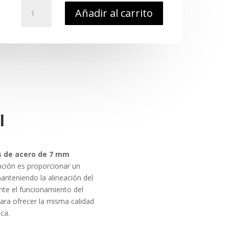
Repuesto
Añadir al carrito
ICS
MC-
199
–
Juego
de
Bujes
de
Acero
l
7
mm
(Steel
s de acero de 7 mm
Bushing
unción es proporcionar un
Set)
anteniendo la alineación del
cantidad
ante el funcionamiento del
ara ofrecer la misma calidad
ca.