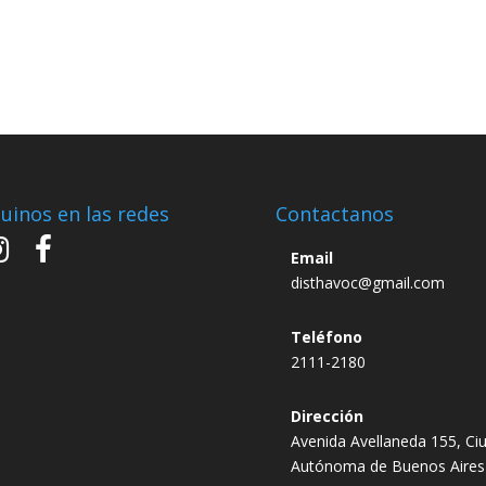
uinos en las redes
Contactanos
Email
disthavoc@gmail.com
Teléfono
2111-2180
Dirección
Avenida Avellaneda 155, Ci
Autónoma de Buenos Aires