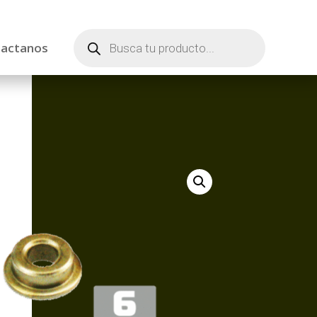
Búsqueda
de
actanos
productos