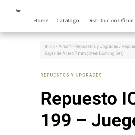
Home
Catálogo
Distribución Oficial
Inicio
/
Airsoft
/
Repuestos y Upgrades
/ Repue
Bujes de Acero 7 mm (Steel Bushing Set)
REPUESTOS Y UPGRADES
Repuesto I
199 – Jueg