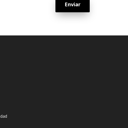
Enviar
udad