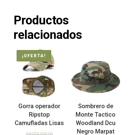
Productos
relacionados
¡OFERTA!
Gorra operador
Sombrero de
Ripstop
Monte Tactico
Camufladas Lisas
Woodland Dcu
Negro Marpat
El
ARS$
9,000.00