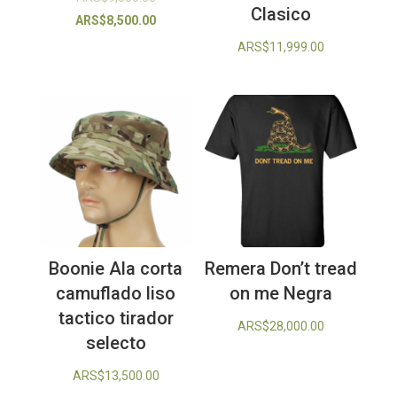
Clasico
precio
El
ARS$
8,500.00
original
precio
ARS$
11,999.00
era:
actual
ARS$9,000.00.
es:
ARS$8,500.00.
Boonie Ala corta
Remera Don’t tread
camuflado liso
on me Negra
tactico tirador
ARS$
28,000.00
selecto
ARS$
13,500.00