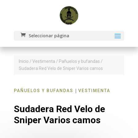
Seleccionar página
Inicio
/
Vestimenta
/
Pañuelos y bufandas
/
Sudadera Red Velo de Sniper Varios camos
|
PAÑUELOS Y BUFANDAS
VESTIMENTA
Sudadera Red Velo de
Sniper Varios camos