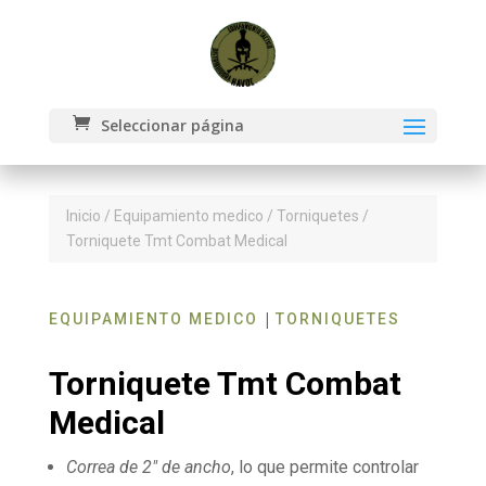
Seleccionar página
Inicio
/
Equipamiento medico
/
Torniquetes
/
Torniquete Tmt Combat Medical
|
EQUIPAMIENTO MEDICO
TORNIQUETES
Torniquete Tmt Combat
Medical
Correa de 2″ de ancho
, lo que permite controlar