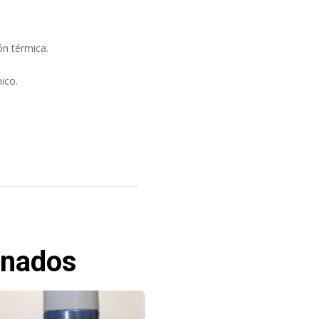
ón térmica.
ico.
onados