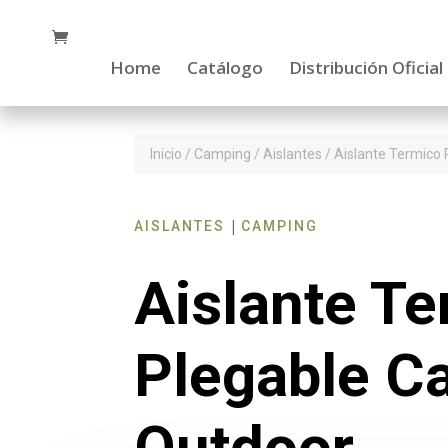
Home
Catálogo
Distribución Oficial
Inicio
/
Camping
/
Aislantes
/ Aislante Termico
|
AISLANTES
CAMPING
Aislante T
Plegable C
Outdoor