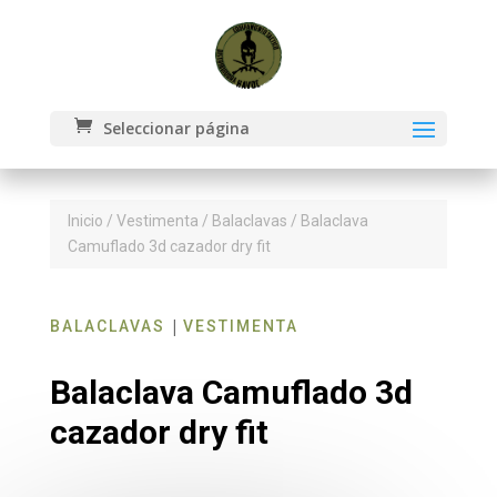
Seleccionar página
Inicio
/
Vestimenta
/
Balaclavas
/ Balaclava
Camuflado 3d cazador dry fit
|
BALACLAVAS
VESTIMENTA
Balaclava Camuflado 3d
cazador dry fit