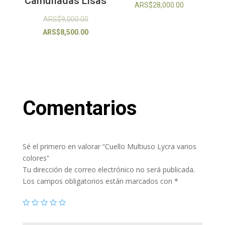
Camufladas Lisas
ARS$
28,000.00
El
ARS$
9,000.00
precio
El
ARS$
8,500.00
original
precio
era:
actual
ARS$9,000.00.
es:
ARS$8,500.00.
Comentarios
Sé el primero en valorar “Cuello Multiuso Lycra varios
colores”
Tu dirección de correo electrónico no será publicada.
Los campos obligatorios están marcados con
*