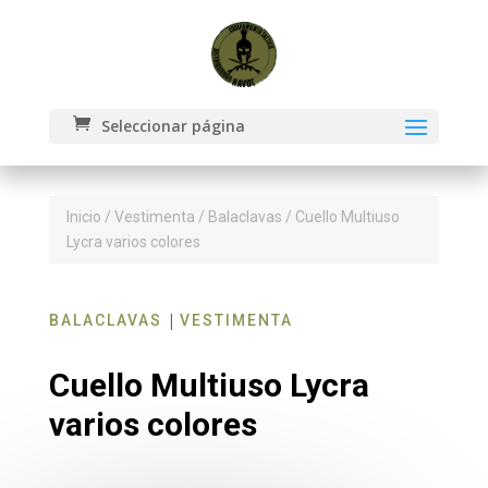
Seleccionar página
Inicio
/
Vestimenta
/
Balaclavas
/ Cuello Multiuso
Lycra varios colores
|
BALACLAVAS
VESTIMENTA
Cuello Multiuso Lycra
varios colores