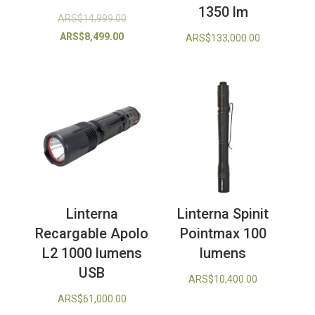
1350 lm
El
ARS$
14,999.00
El
precio
ARS$
8,499.00
ARS$
133,000.00
precio
original
actual
era:
es:
ARS$14,999.00.
ARS$8,499.00.
Linterna
Linterna Spinit
Recargable Apolo
Pointmax 100
L2 1000 lumens
lumens
USB
ARS$
10,400.00
ARS$
61,000.00