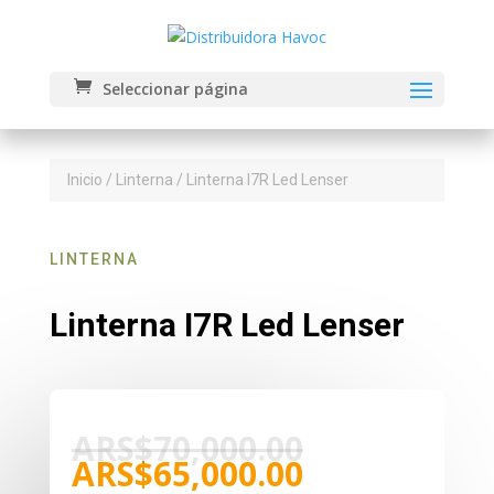
Seleccionar página
Inicio
/
Linterna
/ Linterna I7R Led Lenser
LINTERNA
Linterna I7R Led Lenser
El
ARS$
70,000.00
precio
El
ARS$
65,000.00