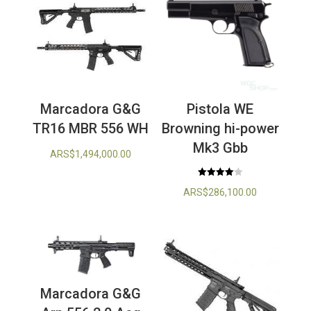
Marcadora G&G
Pistola WE
TR16 MBR 556 WH
Browning hi-power
Mk3 Gbb
ARS$
1,494,000.00
Valorado
ARS$
286,100.00
con
4.00
de 5
Marcadora G&G