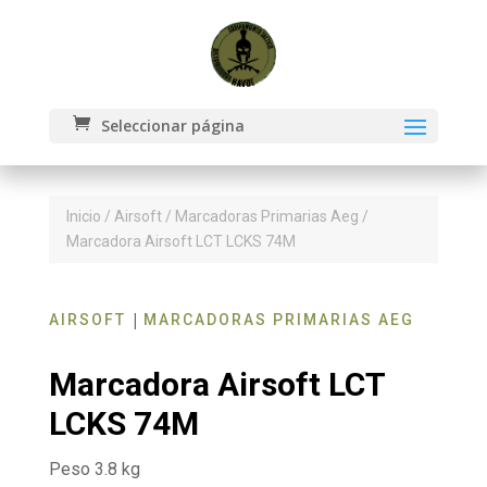
Seleccionar página
Inicio
/
Airsoft
/
Marcadoras Primarias Aeg
/
Marcadora Airsoft LCT LCKS 74M
|
AIRSOFT
MARCADORAS PRIMARIAS AEG
Marcadora Airsoft LCT
LCKS 74M
Peso 3.8 kg