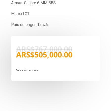
Armas: Calibre 6 MM BBS
Marca LCT
Pais de origen Taiwán
El
ARS$
767,000.00
precio
El
ARS$
505,000.00
original
precio
era:
actual
ARS$767,00
es:
Sin existencias
ARS$505,00