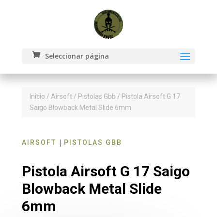
Seleccionar página
Inicio
/
Airsoft
/
Pistolas Gbb
/ Pistola Airsoft G 17
Saigo Blowback Metal Slide 6mm
|
AIRSOFT
PISTOLAS GBB
Pistola Airsoft G 17 Saigo
Blowback Metal Slide
6mm