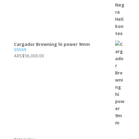
Cargador Browning hi power 9mm
ARS$
56,000.00
Valorado con
5.00
de 5