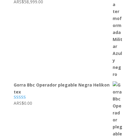
ARS$
58,999.00
Valorado con
5.00
de 5
Gorra Bbc Operador plegable Negra Helikon
tex
ARS$
0.00
Valorado con
5.00
de 5