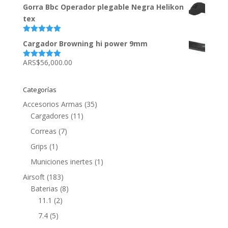
5
Gorra Bbc Operador plegable Negra Helikon
tex
Valorado
Cargador Browning hi power 9mm
con
5.00
de
5
ARS$
56,000.00
Valorado
con
5.00
de
5
Categorías
Accesorios Armas
(35)
Cargadores
(11)
Correas
(7)
Grips
(1)
Municiones inertes
(1)
Airsoft
(183)
Baterias
(8)
11.1
(2)
7.4
(5)