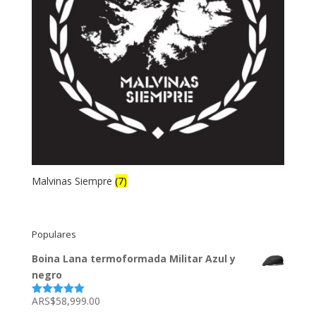
Malvinas Siempre
(7)
Populares
Boina Lana termoformada Militar Azul y
negro
ARS$
58,999.00
Valorado
con
5.00
de