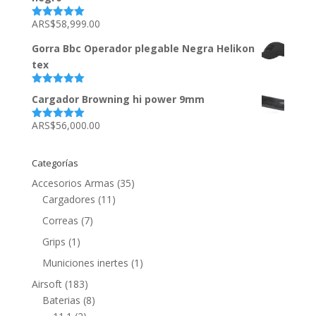
ARS$
58,999.00
Valorado
con
5.00
de
5
Gorra Bbc Operador plegable Negra Helikon
tex
Valorado
Cargador Browning hi power 9mm
con
5.00
de
5
ARS$
56,000.00
Valorado
con
5.00
de
5
Categorías
Accesorios Armas
(35)
Cargadores
(11)
Correas
(7)
Grips
(1)
Municiones inertes
(1)
Airsoft
(183)
Baterias
(8)