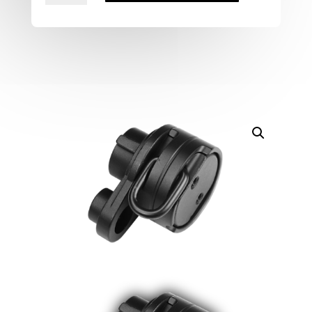
MA-
90
–
Adaptador
de
Correa
para
Culata
Plegable
(Q/R
Sling
Buckle)
cantidad