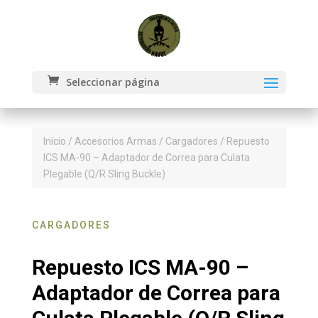
Seleccionar página
Inicio
/
Accesorios Armas
/
Cargadores
/ Repuesto
ICS MA-90 – Adaptador de Correa para Culata
Plegable (Q/R Sling Buckle)
CARGADORES
Repuesto ICS MA-90 –
Adaptador de Correa para