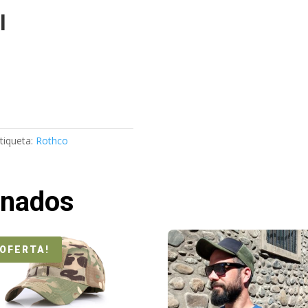
l
tiqueta:
Rothco
onados
¡OFERTA!