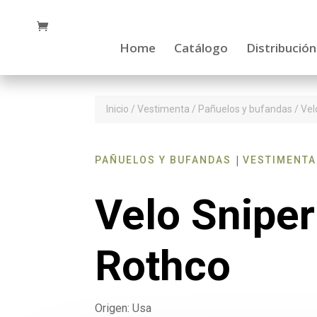
Home
Catálogo
Distribución
Inicio
/
Vestimenta
/
Pañuelos y bufandas
/ Vel
|
PAÑUELOS Y BUFANDAS
VESTIMENTA
Velo Sniper
Rothco
Origen: Usa