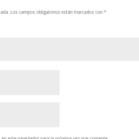
cada.
Los campos obligatorios están marcados con
*
 en este navegador para la próxima vez que comente.