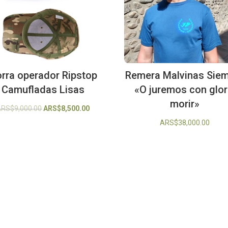
rra operador Ripstop
Remera Malvinas Sie
Camufladas Lisas
«O juremos con glor
morir»
El
El
ARS$
9,000.00
ARS$
8,500.00
precio
precio
ARS$
38,000.00
original
actual
era:
es:
ARS$9,000.00.
ARS$8,500.00.