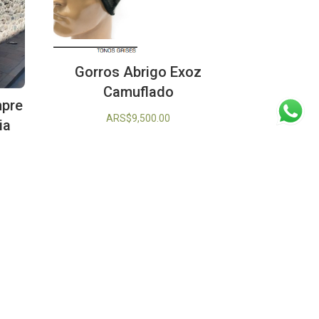
Gorros Abrigo Exoz
Camuflado
mpre
ARS$
9,500.00
ia