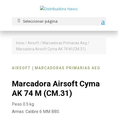
Seleccionar página
Inicio
/
Airsoft
/
Marcadoras Primarias Aeg
/
Marcadora Airsoft Cyma AK 74 M (CM.31)
|
AIRSOFT
MARCADORAS PRIMARIAS AEG
Marcadora Airsoft Cyma
AK 74 M (CM.31)
Peso 0.5 kg
Armas: Calibre 6 MM BBS